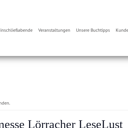
inschließabende
Veranstaltungen
Unsere Buchtipps
Kunde
unden.
messe Lörracher LeseLust