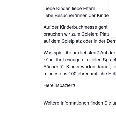
Lie­be Kin­der, lie­be Eltern,
lie­be Besucher*innen der Kinderb
Auf der Kin­der­buch­mes­se geht 
brau­chen wir zum Spie­len: Platz, Z
auf dem Spiel­platz oder in der Dem
Was spielt ihr am liebs­ten? Auf der
könnt ihr Lesun­gen in vie­len Spra­
Bücher für Kin­der war­ten dar­auf,
min­des­tens 100 ehren­amt­li­che H
Her­ein­spa­ziert!
Wei­te­re Infor­ma­tio­nen fin­den Sie 