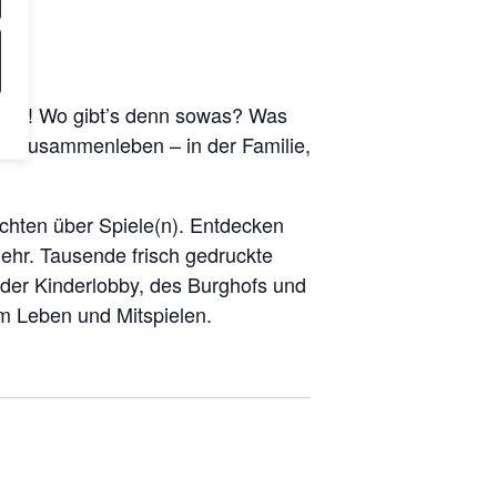
Lesen! Wo gibt’s denn sowas? Was
n zusam­men­le­ben – in der Fami­lie,
ch­ten über Spiele(n). Ent­de­cken
ehr. Tau­sen­de frisch gedruck­te
er Kin­der­lob­by, des Burg­hofs und
zum Leben und Mitspielen.