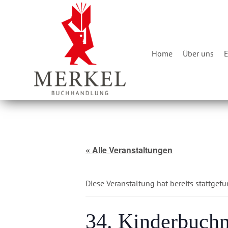
Skip
Home
to
content
Home
Über uns
E
« Alle Veranstaltungen
Diese Veranstaltung hat bereits stattgef
34. Kinderbuch