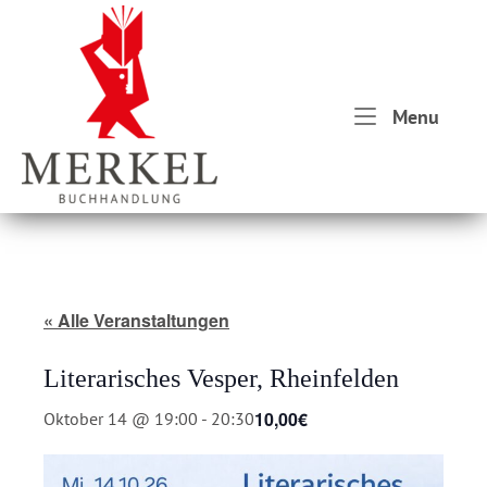
Skip
Home
to
content
Menu
Menu
« Alle Veranstaltungen
Literarisches Vesper, Rheinfelden
10,00€
Oktober 14 @ 19:00
-
20:30