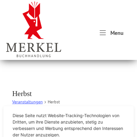
Skip
Home
to
content
Menu
Menu
Herbst
Veranstaltungen
Herbst
Diese Seite nutzt Website-Tracking-Technologien von
Veranstaltungen
Dritten, um ihre Dienste anzubieten, stetig zu
Es wurden keine Ergebnisse gefunden.
H
verbessern und Werbung entsprechend den Interessen
i
der Nutzer anzuzeigen.
n