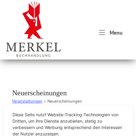
Skip
Home
to
content
Menu
Menu
Neuerscheinungen
Veranstaltungen
Neuerscheinungen
Diese Seite nutzt Website-Tracking-Technologien von
Veranstaltungen
Dritten, um ihre Dienste anzubieten, stetig zu
Es wurden keine Ergebnisse gefunden.
H
verbessern und Werbung entsprechend den Interessen
i
der Nutzer anzuzeigen.
n