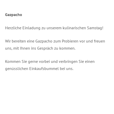
Gaz­pa­cho
Herz­li­che Ein­la­dung zu unse­rem kuli­na­ri­schen Samstag!
Wir berei­ten eine Gaz­pa­cho zum Pro­bie­ren vor und freu­en
uns, mit Ihnen ins Gespräch zu kommen.
Kom­men Sie ger­ne vor­bei und ver­brin­gen Sie einen
genüss­li­chen Ein­kaufs­bum­mel bei uns.