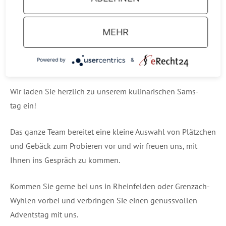
MEHR
Powered by
&
Plätz­chen und Gebäck
Wir laden Sie herz­lich zu unse­rem kuli­na­ri­schen Sams­
tag ein!
Das gan­ze Team berei­tet eine klei­ne Aus­wahl von Plätz­chen
und Gebäck zum Pro­bie­ren vor und wir freu­en uns, mit
Ihnen ins Gespräch zu kommen.
Kom­men Sie ger­ne bei uns in Rhein­fel­den oder Grenz­ach-
Wyh­len vor­bei und ver­brin­gen Sie einen genuss­vol­len
Advents­tag mit uns.