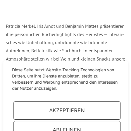
Patri­cia Mer­kel, Iris Arndt und Ben­ja­min Mat­tes prä­sen­tie­ren
ihre per­sön­li­chen Büch­er­high­lights des Herbs­tes — Lite­ra­ri­
sches wie Unter­hal­tung, unbe­kann­te wie bekann­te
Autor:innen, Bel­le­tris­tik wie Sach­buch. In ent­spann­ter
Atmo­sphä­re stel­len wir bei Wein und klei­nen Snacks unse­re
Emp­feh­lun­gen der Sai­son vor. Ein genuss­vol­ler Abend für
Diese Seite nutzt Website-Tracking-Technologien von
alle, die Bücher lieben.
Dritten, um ihre Dienste anzubieten, stetig zu
verbessern und Werbung entsprechend den Interessen
der Nutzer anzuzeigen.
In Koope­ra­ti­on mit der
Grenz­ach-Wyh­len
VHS
AKZEPTIEREN
ABLEHNEN