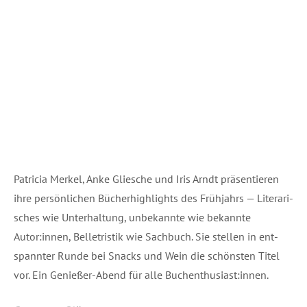
Patri­cia Mer­kel, Anke Gliesche und Iris Arndt prä­sen­tie­ren
ihre per­sön­li­chen Büch­er­high­lights des Früh­jahrs — Lite­ra­ri­
sches wie Unter­hal­tung, unbe­kann­te wie bekann­te
Autor:innen, Bel­le­tris­tik wie Sach­buch. Sie stel­len in ent­
spann­ter Run­de bei Snacks und Wein die schöns­ten Titel
vor. Ein Genie­ßer-Abend für alle Buchenthusiast:innen.