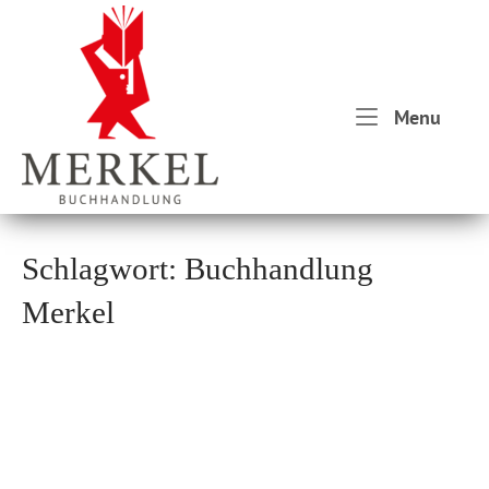
Skip
Home
to
content
Menu
Menu
Schlagwort:
Buchhandlung
Merkel