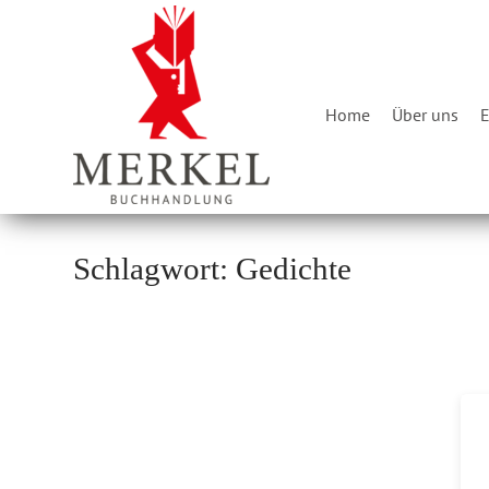
Skip
Home
to
content
Home
Über uns
E
Schlagwort:
Gedichte