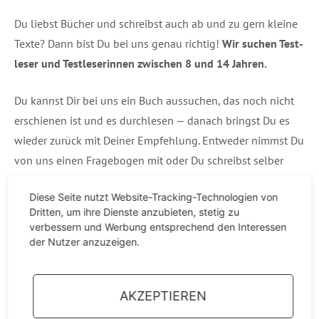
Du liebst Bücher und schreibst auch ab und zu gern klei­ne
Tex­te? Dann bist Du bei uns genau rich­tig!
W
ir suchen Test­
le­ser und Test­le­se­rin­nen zwi­schen 8 und 14 Jahren.
Du kannst Dir bei uns ein Buch aus­su­chen, das noch nicht
erschie­nen ist und es durch­le­sen — danach bringst Du es
wie­der zurück mit Dei­ner Emp­feh­lung. Ent­we­der nimmst Du
von uns einen Fra­ge­bo­gen mit oder Du schreibst sel­ber
einen kur­zen frei­en Text von ca. 3 Sätzen.
Diese Seite nutzt Website-Tracking-Technologien von
Dritten, um ihre Dienste anzubieten, stetig zu
In dem Text soll­te stehen
verbessern und Werbung entsprechend den Interessen
— wor­um es in dem Buch geht
der Nutzer anzuzeigen.
— was Dir dar­an gefal­len oder nicht und warum
— für wel­ches Alter Du es emp­feh­len würdest.
AKZEPTIEREN
Die Anzahl ist begrenzt auf 20 Teilnehmer.