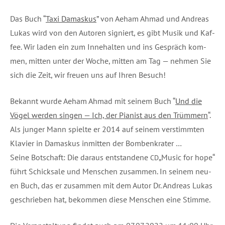
Das Buch “
Taxi Damas­kus
” von Aeham Ahmad und Andre­as
Lukas wird von den Autoren signiert, es gibt Musik und Kaf­
fee.
Wir laden ein zum Inne­hal­ten und ins Gespräch kom­
men, mit­ten unter der Woche, mit­ten am Tag — neh­men Sie
sich die Zeit, wir freu­en uns auf Ihren Besuch!
Bekannt wur­de Aeham Ahmad mit sei­nem Buch “
Und die
Vögel wer­den sin­gen — Ich, der Pia­nist aus den Trüm­mern
“.
Als jun­ger Mann spiel­te er 2014 auf sei­nem ver­stimm­ten
Kla­vier in Damas­kus inmit­ten der Bombenkrater …
Sei­ne Bot­schaft: Die dar­aus ent­stan­de­ne
„Music for hope“
CD
führt Schick­sa­le und Men­schen zusam­men. In sei­nem neu­
en Buch, das er zusam­men mit dem Autor Dr. Andre­as Lukas
geschrie­ben hat, bekom­men die­se Men­schen eine Stimme.