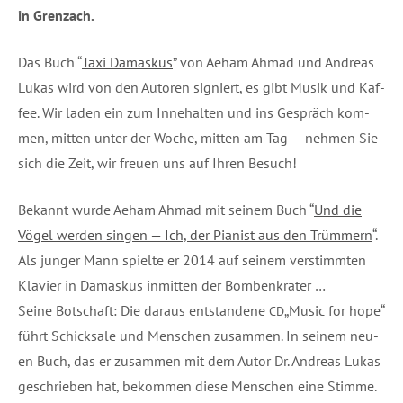
in Grenz­ach.
Das Buch “
Taxi Damas­kus
” von Aeham Ahmad und Andre­as
Lukas wird von den Autoren signiert, es gibt Musik und Kaf­
fee.
Wir laden ein zum Inne­hal­ten und ins Gespräch kom­
men, mit­ten unter der Woche, mit­ten am Tag — neh­men Sie
sich die Zeit, wir freu­en uns auf Ihren Besuch!
Bekannt wur­de Aeham Ahmad mit sei­nem Buch “
Und die
Vögel wer­den sin­gen — Ich, der Pia­nist aus den Trüm­mern
“.
Als jun­ger Mann spiel­te er 2014 auf sei­nem ver­stimm­ten
Kla­vier in Damas­kus inmit­ten der Bombenkrater …
Sei­ne Bot­schaft: Die dar­aus ent­stan­de­ne
„Music for hope“
CD
führt Schick­sa­le und Men­schen zusam­men. In sei­nem neu­
en Buch, das er zusam­men mit dem Autor Dr. Andre­as Lukas
geschrie­ben hat, bekom­men die­se Men­schen eine Stimme.