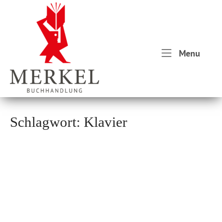
Skip
Home
to
content
Menu
Menu
Schlagwort:
Klavier