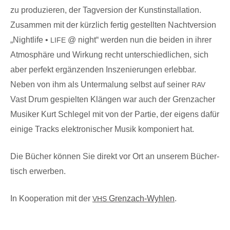
zu pro­du­zie­ren
, der Tag­ver­si­on der Kunstinstallation.
Zusam­men mit der kürz­lich fer­tig gestell­ten Nacht­ver­si­on
„Night­li­fe •
@ night“ wer­den nun die bei­den in ihrer
LIFE
Atmo­sphä­re und Wir­kung recht unter­schied­li­chen, sich
aber per­fekt ergän­zen­den Insze­nie­run­gen erlebbar.
Neben von ihm als Unter­ma­lung selbst auf sei­ner
RAV
Vast Drum gespiel­ten Klän­gen war auch der Grenz­a­cher
Musi­ker Kurt Schle­gel mit von der Par­tie, der eigens dafür
eini­ge Tracks elek­tro­ni­scher Musik kom­po­niert hat.
Die Bücher kön­nen Sie direkt vor Ort an unse­rem Bücher­
tisch erwerben.
In Koope­ra­ti­on mit der
Grenz­ach-Wyh­len
.
VHS