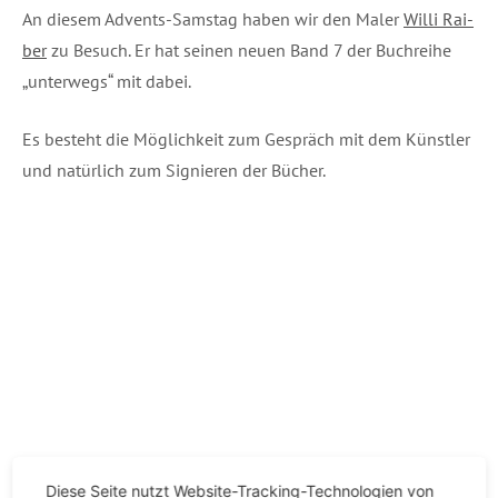
An die­sem Advents-Sams­tag haben wir den Maler
Wil­li Rai­
ber
zu Besuch. Er hat sei­nen neu­en Band 7 der Buchreihe
„unter­wegs“ mit dabei.
Es besteht die Mög­lich­keit zum Gespräch mit dem Künst­ler
und natür­lich zum Signie­ren der Bücher.
&
mit Jeannette Frei
Thomas Dix
Diese Seite nutzt Website-Tracking-Technologien von