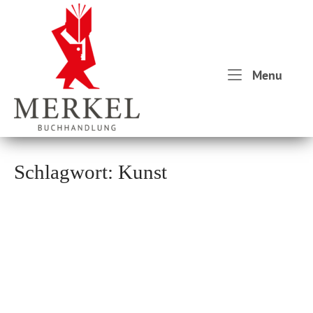
Skip
Home
to
content
Menu
Menu
Schlagwort:
Kunst