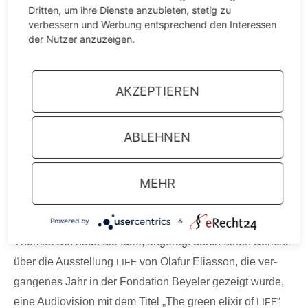
Dritten, um ihre Dienste anzubieten, stetig zu
verbessern und Werbung entsprechend den Interessen
Was machen eine Male­rin und ein Foto-Desi­gner aus
der Nutzer anzuzeigen.
Grenz­ach-Wyh­len, wenn sie vom Land Baden-Würt­
tem­berg ein Pro­jekt­stu­di­um erhalten?
Jean­nette Frei dach­te sich: Wie wäre es, eine Hom­mage
AKZEPTIEREN
an mei­ne Far­ben zu machen und die­se für ein­mal in den
Mit­tel­punkt zu stel­len und mit ihnen auch die Liebe?
ABLEHNEN
Dar­aus ist „Farb­ge­dich­te“ ent­stan­den — ein Buch mit 27
lyri­schen Tex­ten und far­bi­gen Tuschezeichnungen.
MEHR
Adel­heid Schell­horn liest aus den Farb­ge­dich­ten, der
Gitar­rist Rudolf Wahl beglei­tet sie musikalisch.
Powered by
&
Tho­mas Dix hat­te die Idee, ange­regt durch einen Bericht
über die Aus­stel­lung
von Olaf­ur Eli­as­son, die ver­
LIFE
gan­ge­nes Jahr in der Fon­da­ti­on Beye­ler gezeigt wur­de,
eine Audio­vi­si­on mit dem Titel „The green eli­xir of
“
LIFE